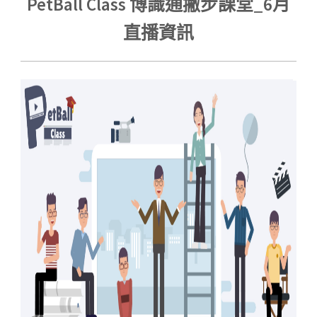
PetBall Class 博識通撇步課堂_6月
直播資訊