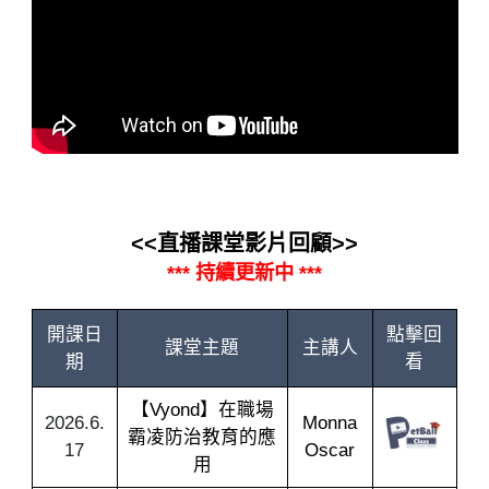
<<直播課堂影片回顧>>
*** 持續更新中 ***
開課日
點擊回
課堂主題
主講人
期
看
【Vyond】在職場
2026.6.
Monna
霸凌防治教育的應
17
Oscar
用