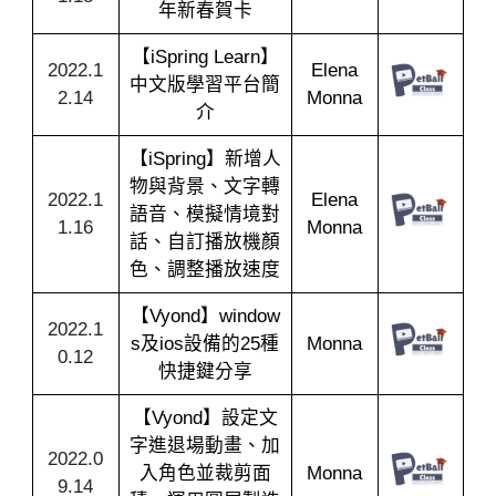
年新春賀卡
【iSpring Learn】
2022.1
Elena
中文版學習平台簡
2.14
Monna
介
【iSpring】新增人
物與背景、文字轉
2022.1
Elena
語音、模擬情境對
1.16
Monna
話、自訂播放機顏
色、調整播放速度
【Vyond】window
2022.1
s及ios設備的25種
Monna
0.12
快捷鍵分享
【Vyond】設定文
字進退場動畫、加
2022.0
入角色並裁剪面
Monna
9.14