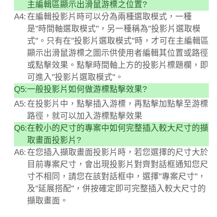
主編輯區顯示出滑鼠游標之位置?
A4:
在編輯投影片時可以分為兩種選取模式，一種
是"時間軸選取模式"，另一種稱為"投影片選取模
式"。只有在"投影片選取模式"時，才可在主編輯區
顯示出滑鼠游標之圖示供使用者編輯其位置或路徑
或點擊效果。點擊時間軸上方的投影片標題欄，即
可進入"投影片選取模式"。
Q5:
一般投影片如何做游標點擊效果?
A5:
在投影片中，點擊插入游標，再點擊加點擊至游標
路徑，就可以加入游標點擊效果
Q6:
在較小的尺寸的專案中如何完整插入較大尺寸的擷
取畫面投影片?
A6:
在您插入擷取畫面投影片時，若您選擇的尺寸大於
目前專案尺寸，會出現投影片對齊對話框通知您尺
寸不相同，請您在該對話框中，選擇"專案尺寸"，
及"延展搭配"，併按確定即可完整插入較大尺寸的
擷取畫面。