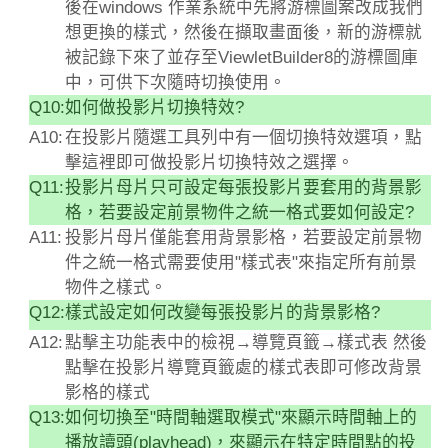
後在windows 作業系統中先將游標圖案改成我們
想更換的樣式，然後在擷取畫面後，新的游標就
被記錄下來了並存至ViewletBuilder8的游標圖庫
中，可供下次隨時切換使用。
Q10:
如何做投影片切換特效?
A10:
在投影片隨選工具列中有一個切換特效選項，點
擊這裡即可做投影片切換特效之選擇。
Q11:
投影片母片只可設定每張投影片要套用的背景影
格，若要設定前景物件之統一格式要如何設定?
A11:
投影片母片僅能套用背景影格，若要設定前景物
件之統一格式需要使用"樣式表"來指定所有前景
物件之樣式。
Q12:
樣式設定如何改變每張投影片的背景影格?
A12:
點擊主功能表中的檢視→導覽頁籤→樣式表 然後
點擊在投影片導覽頁籤處的樣式表即可修改背景
影格的樣式
Q13:
如何切換至"時間軸選取模式"來顯示時間軸上的
播放讀頭(playhead)，來顯示在特定時間點的投