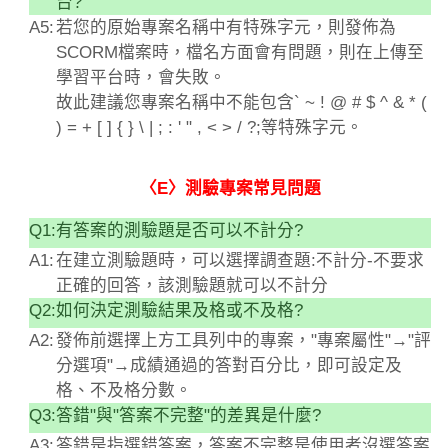
台?
A5:
若您的原始專案名稱中有特殊字元，則發佈為
SCORM檔案時，檔名方面會有問題，則在上傳至
學習平台時，會失敗。
故此建議您專案名稱中不能包含` ~ ! @ # $ ^ & * (
) = + [ ] { } \ | ; : ' " , < > / ?;等特殊字元。
〈E〉測驗專案常見問題
Q1:
有答案的測驗題是否可以不計分?
A1:
在建立測驗題時，可以選擇調查題:不計分-不要求
正確的回答，該測驗題就可以不計分
Q2:
如何決定測驗結果及格或不及格?
A2:
發佈前選擇上方工具列中的專案，"專案屬性"→"評
分選項"→成績通過的答對百分比，即可設定及
格、不及格分數。
Q3:
答錯"與"答案不完整"的差異是什麼?
A3:
答錯是指選錯答案，答案不完整是使用者沒選答案