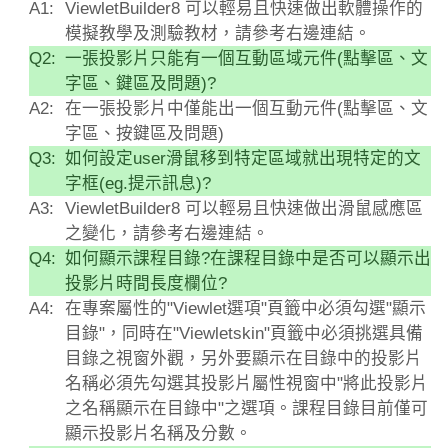
A1:
ViewletBuilder8 可以輕易且快速做出軟體操作的
模擬教學及測驗教材，請參考右邊連結。
Q2:
一張投影片只能有一個互動區域元件(點擊區、文
字區、鍵區及問題)?
A2:
在一張投影片中僅能出一個互動元件(點擊區、文
字區、按鍵區及問題)
Q3:
如何設定user滑鼠移到特定區域就出現特定的文
字框(eg.提示訊息)?
A3:
ViewletBuilder8 可以輕易且快速做出滑鼠感應區
之變化，請參考右邊連結。
Q4:
如何顯示課程目錄?在課程目錄中是否可以顯示出
投影片時間長度欄位?
A4:
在專案屬性的"Viewlet選項"頁籤中必須勾選"顯示
目錄"，同時在"Viewletskin"頁籤中必須挑選具備
目錄之視窗外觀，另外要顯示在目錄中的投影片
名稱必須先勾選其投影片屬性視窗中"將此投影片
之名稱顯示在目錄中"之選項。課程目錄目前僅可
顯示投影片名稱及分數。