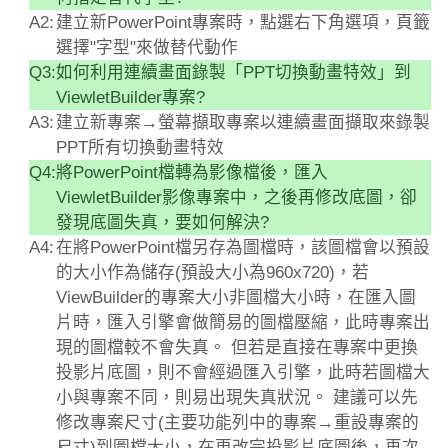
A2:
建立新PowerPoint專案時，點選右下角選項，頁籤
選擇"字型"來做替代動作
Q3:
如何利用連續畫面錄製「PPT切換動畫特效」到
ViewletBuilder專案?
A3:
建立新專案→螢幕擷取專案以連續畫面擷取來錄製
PPT所有切換動畫特效
Q4:
將PowerPoint檔轉為影像檔後，匯入
ViewletBuilder影像專案中，之後再修改底圖，卻
發現底圖失真，要如何解決?
A4:
在將PowerPoint檔另存為圖檔時，該圖檔會以預設
的大小作為儲存(預設大小為960x720)，若
ViewBuilder的專案大小非圖檔大小時，在匯入圖
片時，匯入引擎會做簡易的圖檔壓縮，此時專案出
現的圖檔較不會失真。 但若是直接在專案中更換
投影片底圖，則不會經過匯入引擎，此時若圖檔大
小與專案不同，則易出現失真狀況。 建議可以先
修改專案尺寸(主要功能列中的專案→重設專案的
尺寸)到圖檔大小，在更改完投影片底圖後，再次