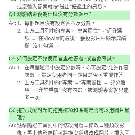
或沒輸入答案就按"送出"鈕產生的訊息。
Q4:
測驗結束後為什麼沒有分數顯示?
A4:
每個題目沒有設定答案及分數。
上方工具列中的專案，"專案屬性"→"評分選
項"→"在Viewlet的最後一張投影片中顯示成績
欄" 沒有勾選 。
Q5:
如何設定不讓使用者重覆答題?或重覆考試?
A5:
在每個題目中設定分數時，亦可設定"允許作答
次數"，設定使用者同一題目是否可重覆作答
上方工具列中的"專案"→"專案屬性"→"評分選
項"→"允許重覆" 沒有勾選，該測驗專案就只能
考一次。
Q6:
拖放式配對題的拖曳選項和區域是否可以用圖片呈
現?
A6:
點擊隨選工具列中的修改問題→修改→種類改影
像，再上傳影像即可將拖曳選項改成圖片。插入圖